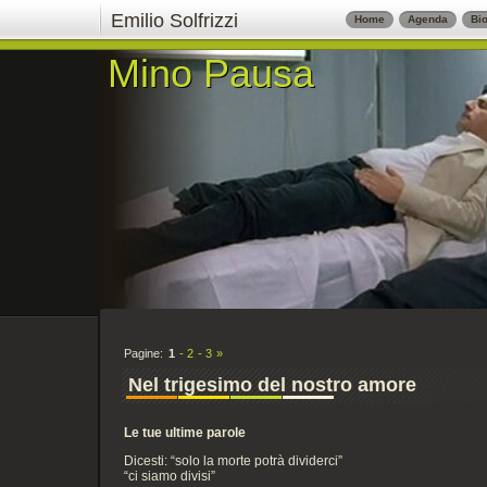
Emilio Solfrizzi
Home
Agenda
Bio
Mino Pausa
Mino Pausa
Pagine:
1
2
3
»
Nel trigesimo del nostro amore
Le tue ultime parole
Dicesti: “solo la morte potrà dividerci”
“ci siamo divisi”