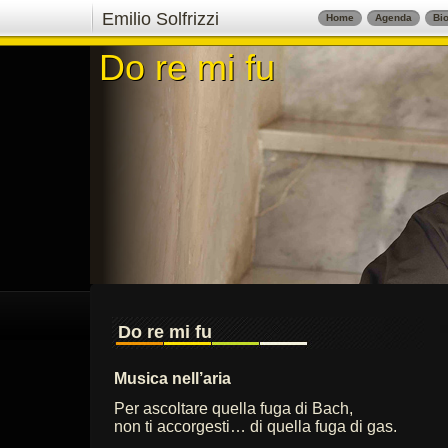
Emilio Solfrizzi
Home
Agenda
Bio
Do re mi fu
Do re mi fu
Do re mi fu
Musica nell’aria
Per ascoltare quella fuga di Bach,
non ti accorgesti… di quella fuga di gas.