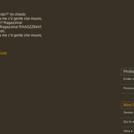
ondo?” mi chiedo
a me c’è gente che muore,
di? Ragazzina!
! Ragazzina! RAAGZZINA!!
ndo,
a me c’è gente che muore,
vidi
Photog
Emilio 
Personag
Mino 
Serata r
Qui lo 
Urna e 