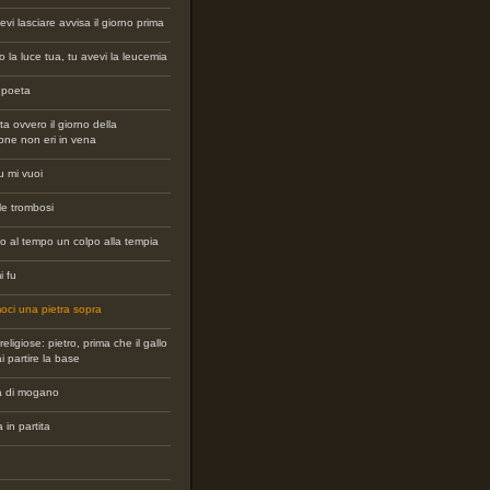
evi lasciare avvisa il giorno prima
o la luce tua, tu avevi la leucemia
l poeta
ta ovvero il giorno della
ione non eri in vena
 mi vuoi
lle trombosi
o al tempo un colpo alla tempia
i fu
oci una pietra sopra
eligiose: pietro, prima che il gallo
ai partire la base
a di mogano
a in partita