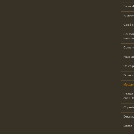
Se mi d
Io avev
Cos'è i
Sei mor
trasfus
Come tu
Fiato a
Un colp
Do re m
Mettiam
Poesie r
canti, f
Copert
Dipartit
Liriche