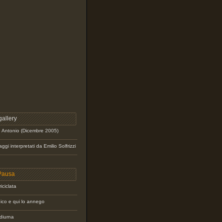
allery
e Antonio (Dicembre 2005)
gi interpretati da Emilio Solfrizzi
Pausa
iciclata
dico e qui lo annego
diurna