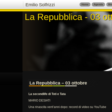
Emilio Solfrizzi
Home
Agenda
Bio
La Repubblica - 03 ot
La Repubblica - 03 ot
La Repubblica – 03 ottobre
La secondlife di Toti e Tata
MARIO DESIATI
Una rinascita vent’anni dopo: record di video su YouTube