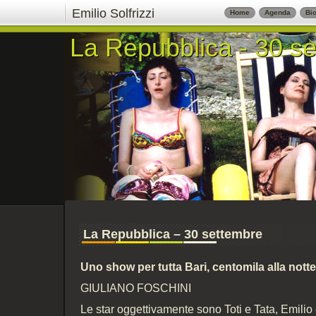
Emilio Solfrizzi
Home
Agenda
Bio
La Repubblica - 30 s
La Repubblica - 30 s
La Repubblica – 30 settembre
Uno show per tutta Bari, centomila alla nott
GIULIANO FOSCHINI
Le star oggettivamente sono Toti e Tata, Emilio e