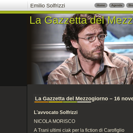
Emilio Solfrizzi
Home
Agenda
Bio
La Gazzetta del Mezz
La Gazzetta del Mezz
La Gazzetta del Mezzogiorno – 16 no
L’avvocato Solfrizzi
NICOLA MORISCO
A Trani ultimi ciak per la fiction di Carofiglio