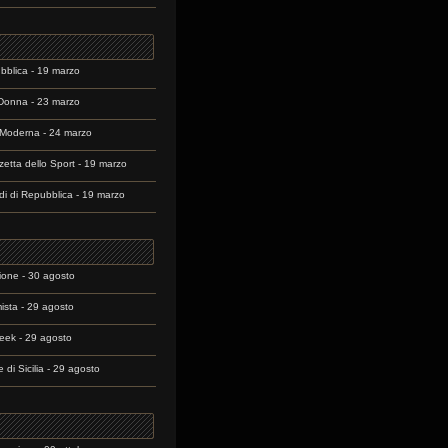
bblica - 19 marzo
Donna - 23 marzo
Moderna - 24 marzo
etta dello Sport - 19 marzo
rdi di Repubblica - 19 marzo
ione - 30 agosto
mista - 29 agosto
eek - 29 agosto
 di Sicilia - 29 agosto