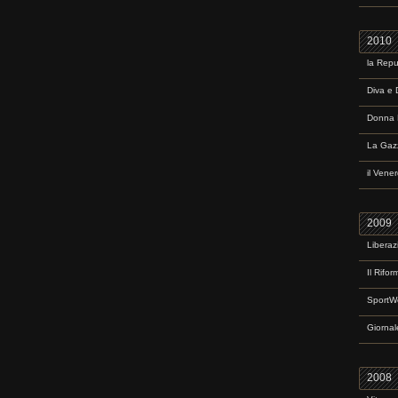
2010
la Repu
Diva e 
Donna 
La Gazz
il Vene
2009
Liberaz
Il Rifor
SportW
Giornale
2008