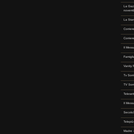
La Gazz
novemb
La Sta
Corrier
Corrier
Il Mess
Famigli
Vanity 
Tv Sorr
TV Sorr
Teleset
Il Mess
SecoloX
Telepiù
Madre -