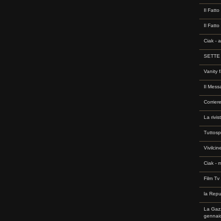
Il Fatto
Il Fatt
Ciak - 
SETTE -
Vanity f
Il Mess
Corrier
La rivi
Tuttosp
Vivilci
Ciak - 
Film Tv
la Repu
La Gazz
gennai