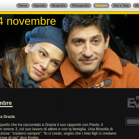
Home
Agenda
Biografia
Filmografia
Stampa
Toti e Tata
Mu
14 novembre
14 novembre
embre
 a Grazia
 quello che ha raccontato a
Grazia
il suo rapporto con Paolo, il
er amore 3, col suo lavoro di attore e con la famiglia. Una filosofia di
ione: “crederci sempre”. “Io ci credo, voglio che i miei figli ci credano
esse di più” dice Emilio.