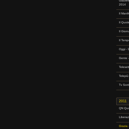
Gazzett
2014
Il Mani
Il Quot
Il Gior
Il Temp
Oggi - 
Gente 
Teleset
Telepiù
Tv Sorr
2011
QN Quot
Liberaz
Grazia 