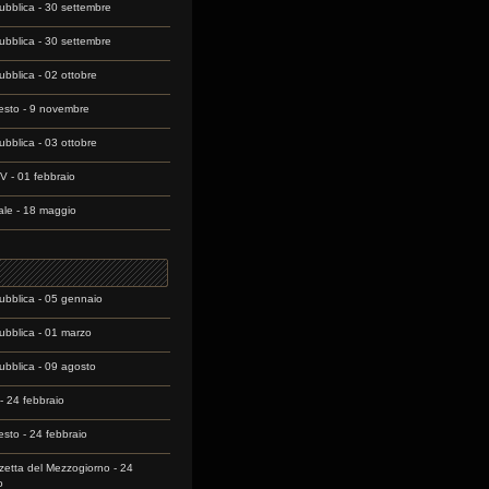
bblica - 30 settembre
bblica - 30 settembre
bblica - 02 ottobre
festo - 9 novembre
bblica - 03 ottobre
 - 01 febbraio
nale - 18 maggio
bblica - 05 gennaio
bblica - 01 marzo
bblica - 09 agosto
 - 24 febbraio
festo - 24 febbraio
etta del Mezzogiorno - 24
o