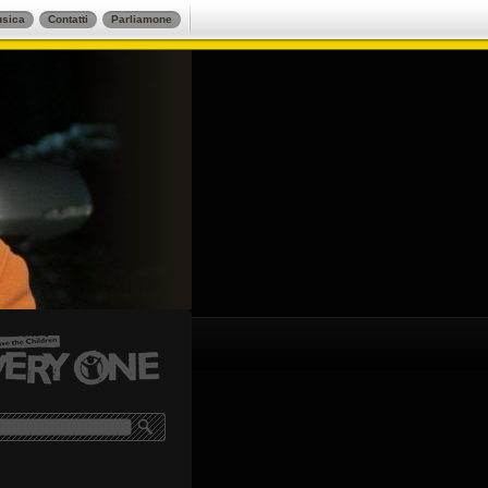
sica
Contatti
Parliamone