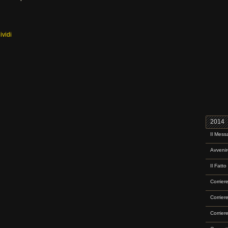
vidi
2014
Il Mess
Avvenir
Il Fatt
Corrier
Corrier
Corrier