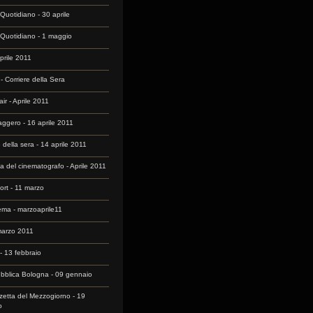
 Quotidiano - 30 aprile
o Quotidiano - 1 maggio
aprile 2011
 Corriere della Sera
air - Aprile 2011
aggero - 16 aprile 2011
e della sera - 14 aprile 2011
sta del cinematografo - Aprile 2011
ort - 11 marzo
nema - marzoaprile11
marzo 2011
 - 13 febbraio
bblica Bologna - 09 gennaio
etta del Mezzogiorno - 19
o