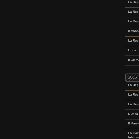
La Repu
La Repu
La Repu
Il Mani
La Repu
Onda TV
Il Gior
2006
La Repu
La Repu
La Repu
L'Unità
Il Mani
La Gazz
febbrai