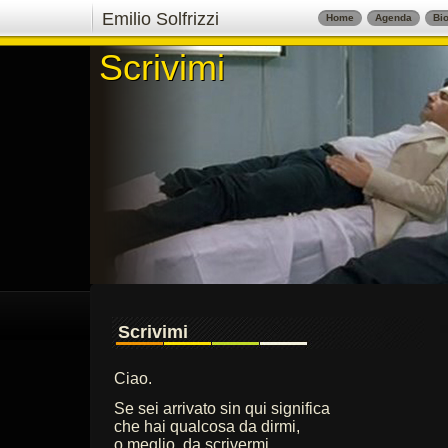
Emilio Solfrizzi
Home
Agenda
Bio
Scrivimi
Scrivimi
Scrivimi
Ciao.
Se sei arrivato sin qui significa
che hai qualcosa da dirmi,
o meglio, da scrivermi,