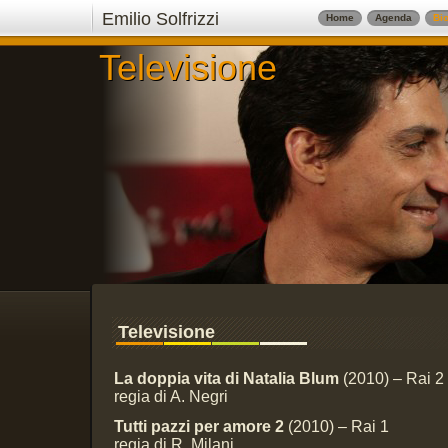
Emilio Solfrizzi
Home
Agenda
Bio
Televisione
Televisione
Televisione
La doppia vita di Natalia Blum
(2010) – Rai 2
regia di A. Negri
Tutti pazzi per amore 2
(2010) – Rai 1
regia di R. Milani