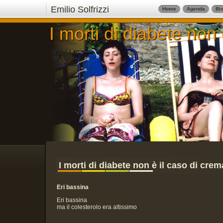
Emilio Solfrizzi
Home
Agenda
Bio
I morti di diabete non 
I morti di diabete non 
I morti di diabete non è il caso di crema
Eri bassina
Eri bassina
ma il colesterolo era altissimo