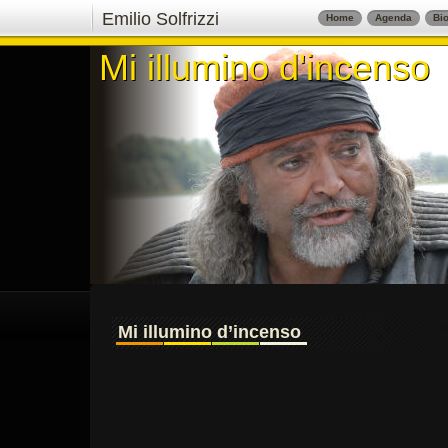
Emilio Solfrizzi
Home
Agenda
Bio
Mi illumino d'incenso
Mi illumino d'incenso
Mi illumino d’incenso