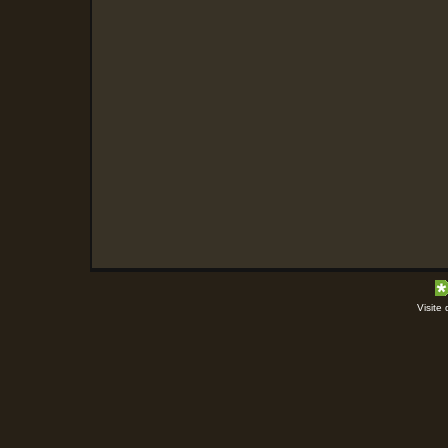
Visite