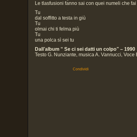
Le tlasfusioni fanno sai con quei numeli che fai
Tu
dal soffitto a testa in giù
Tu
olmai chi ti felma più
Tu
una polca sì sei tu
Dall’album “ Se ci sei datti un colpo” – 1990
Testo G. Nunziante, musica A. Vannucci, Voce E
Condividi