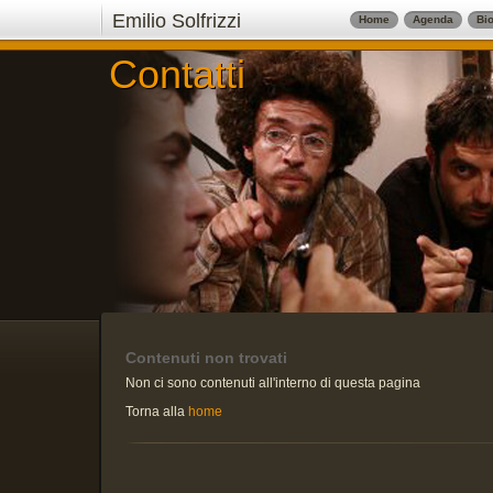
Emilio Solfrizzi
Home
Agenda
Bio
Contatti
Contatti
Contenuti non trovati
Non ci sono contenuti all'interno di questa pagina
Torna alla
home